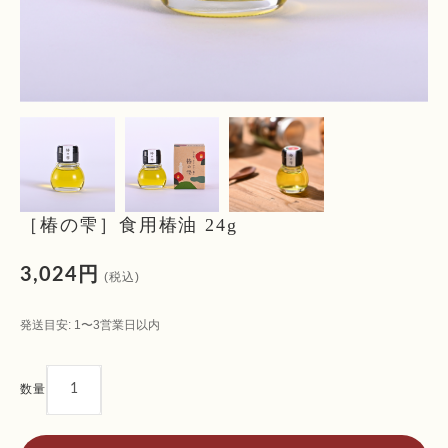
［椿の雫］食用椿油 24g
3,024円
(税込)
発送目安: 1〜3営業日以内
数量