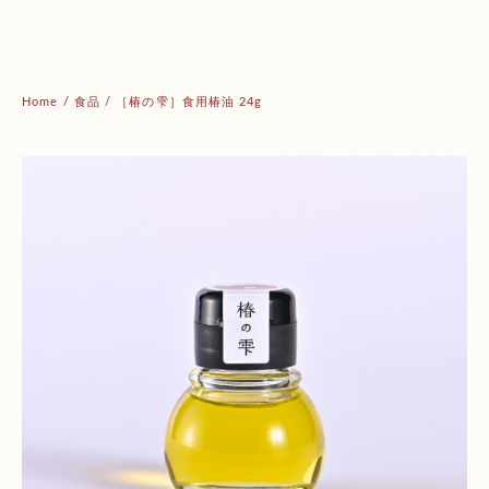
Home
/
食品
/ ［椿の雫］食用椿油 24g